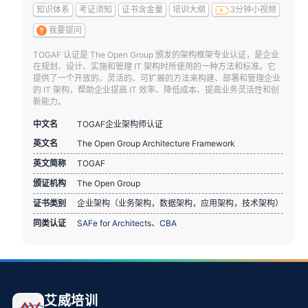
知识体系
考证须知
证书含金量
培训大纲
3分钟小视频
我要提问
TOGAF 认证是 The Open Group 颁发的架构框架专业认证，是企业
在规划、设计、实施和管理 IT 架构时所使用的一种方法和标准。它
提供了一个开放的、灵活的、可扩展的方法来构建、部署和管理企业
的 IT 架构，帮助企业提高 IT 效率、降低成本、提高业务灵活性和创
新能力。
中文名
TOGAF企业架构师认证
英文名
The Open Group Architecture Framework
英文简称
TOGAF
颁证机构
The Open Group
证书类别
企业架构（业务架构，数据架构，应用架构，技术架构）
同类认证
SAFe for Architects
、
CBA
艾威培训