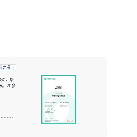
我要提问
框架，帮
布。20多