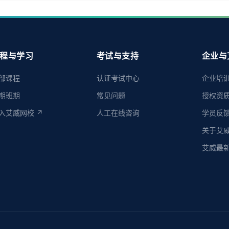
程与学习
考试与支持
企业与
部课程
认证考试中心
企业培
期班期
常见问题
授权资
入艾威网校 ↗
人工在线咨询
学员反
关于艾
艾威最