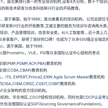
SEY，是北美排行弟一的专业培训机构,设有4大分校，数十个培训
沿的新技术研发与信息科技新兴行业的开拓教育。
chnology)，源于美国，始于1998；是北美著名的培训机构，公
术研发新兴行业的开拓教育,艾威主要的服务为培训与咨询两大类
培训、产品管理培训，信息安全类，AI人工智能等....近十类
多家客户，获得了良好的口碑！也成为了众多500强企业指定的
logy)，源于美国，始于1998.
ology)是Prometric，VUE，PSI等众多国际认证中心授权的考点
(PMP,
PGMP
,
ACP
,
PBA
)教育机构
全球(
CCBA
,
CBAP
)教育机构
IL
，
ITIL EXPERT
,
Prince2
,
EXIN Agile Scrum Master
教育机构
的
CISA
,
CISM,
CRISC
,
CGEIT
,
COBIT
教育机构
AF
企业架构的官方培训机构。
训
机构，华东地区_CDCP授权培训机构，同时也是
CDCP认证考
授权外包治理国际认证
SGF
(Sourcing GovernanceFoundation)。