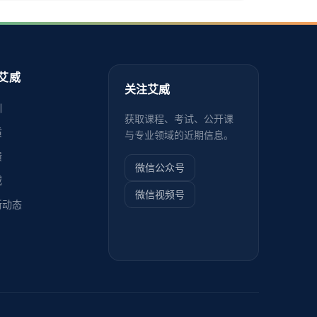
艾威
关注艾威
训
获取课程、考试、公开课
质
与专业领域的近期信息。
馈
微信公众号
威
微信视频号
新动态