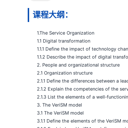
课程大纲：
1.The Service Organization
1.1 Digital transformation
1.1.1 Define the impact of technology chan
1.1.2 Describe the impact of digital transf
2. People and organizational structure
2.1 Organization structure
2.1.1 Define the differences between a lea
2.1.2 Explain the competencies of the serv
2.1.3 List the elements of a well-functioni
3. The VeriSM model
3.1 The VeriSM model
3.1.1 Define the elements of the VeriSM mo