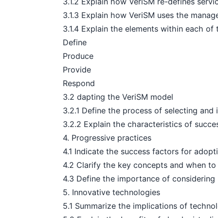
3.1.2 Explain how VeriSM re-defines servi
3.1.3 Explain how VeriSM uses the managem
3.1.4 Explain the elements within each of t
Define
Produce
Provide
Respond
3.2 dapting the VeriSM model
3.2.1 Define the process of selecting and i
3.2.2 Explain the characteristics of succes
4. Progressive practices
4.1 Indicate the success factors for adopt
4.2 Clarify the key concepts and when to a
4.3 Define the importance of considering Shi
5. Innovative technologies
5.1 Summarize the implications of technol