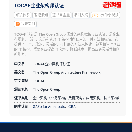
TOGAF企业架构师认证
知识体系
考证须知
证书含金量
培训大纲
3分钟小视频
我要提问
TOGAF 认证是 The Open Group 颁发的架构框架专业认证，是企业
在规划、设计、实施和管理 IT 架构时所使用的一种方法和标准。它
提供了一个开放的、灵活的、可扩展的方法来构建、部署和管理企业
的 IT 架构，帮助企业提高 IT 效率、降低成本、提高业务灵活性和创
新能力。
中文名
TOGAF企业架构师认证
英文名
The Open Group Architecture Framework
英文简称
TOGAF
颁证机构
The Open Group
证书类别
企业架构（业务架构，数据架构，应用架构，技术架构）
同类认证
SAFe for Architects
、
CBA