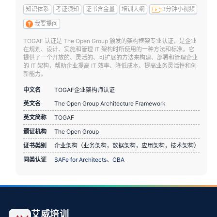
知识体系
考证须知
证书含金量
培训大纲
3分钟小视频
我要提问
TOGAF 认证是 The Open Group 颁发的架构框架专业认证，是企业
在规划、设计、实施和管理 IT 架构时所使用的一种方法和标准。它
提供了一个开放的、灵活的、可扩展的方法来构建、部署和管理企业
的 IT 架构，帮助企业提高 IT 效率、降低成本、提高业务灵活性和创
新能力。
中文名
TOGAF企业架构师认证
英文名
The Open Group Architecture Framework
英文简称
TOGAF
颁证机构
The Open Group
证书类别
企业架构（业务架构，数据架构，应用架构，技术架构）
同类认证
SAFe for Architects
、
CBA
艾威培训