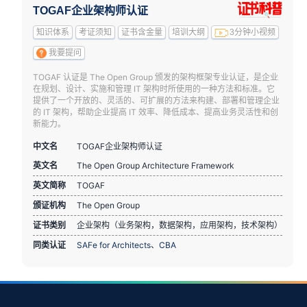
TOGAF企业架构师认证
知识体系
考证须知
证书含金量
培训大纲
3分钟小视频
我要提问
TOGAF 认证是 The Open Group 颁发的架构框架专业认证，是企业
在规划、设计、实施和管理 IT 架构时所使用的一种方法和标准。它
提供了一个开放的、灵活的、可扩展的方法来构建、部署和管理企业
的 IT 架构，帮助企业提高 IT 效率、降低成本、提高业务灵活性和创
新能力。
中文名
TOGAF企业架构师认证
英文名
The Open Group Architecture Framework
英文简称
TOGAF
颁证机构
The Open Group
证书类别
企业架构（业务架构，数据架构，应用架构，技术架构）
同类认证
SAFe for Architects
、
CBA