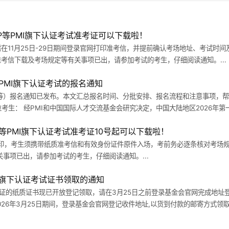
-ACP等PMI旗下认证考试准考证可以下载啦！
生需在11月25日-29日期间登录官网打印准考信，并提前确认考场地址、考试时
于准考信下载及考场规定等有关事项已出，请参加考试的考生，仔细阅读通知。...
P等PMI旗下认证考试的报名通知
A/PgMP等）报名通知已发布。本文汇总报名时间、分批安排、报名流程和注意事项
生： 经PMI和中国国际人才交流基金会研究决定，中国大陆地区2026年第一期
ACP等PMI旗下认证考试准考证10号起可以下载啦！
下载打印，考生须携带纸质准考信和有效身份证件原件入场，考前务必逐条核对考场规
事项已出，请参加考试的考生，仔细阅读通知。...
等PMI旗下认证考试证书领取的通知
旗下认证的纸质证书现已开放登记领取，请在3月25日之前登录基金会官网完成地址
-2026年3月25日期间，登录基金会官网登记收件地址,以货到付款的邮寄方式