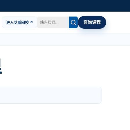
咨询课程
进入艾威网校 ↗
里