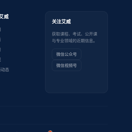
艾威
关注艾威
训
获取课程、考试、公开课
质
与专业领域的近期信息。
馈
微信公众号
威
微信视频号
新动态