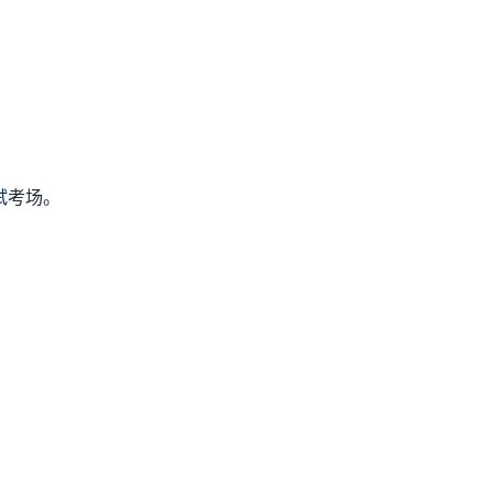
试
考场。