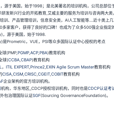
chnology)，源于美国，始于1998；是北美著名的培训机构，公
术研发新兴行业的开拓教育,艾威主要的服务为培训与咨询两大类
培训、产品管理培训，信息安全类，AI人工智能等....近十类
多家客户，获得了良好的口碑！也成为了众多500强企业指定的
logy)，源于美国，始于1998.
ology)是Prometric，VUE，PSI等众多国际认证中心授权的考点
(PMP,
PGMP
,
ACP
,
PBA
)教育机构
全球(
CCBA
,
CBAP
)教育机构
IL
，
ITIL EXPERT
,
Prince2
,
EXIN Agile Scrum Master
教育机构
的
CISA
,
CISM,
CRISC
,
CGEIT
,
COBIT
教育机构
AF
企业架构的官方培训机构。
训
机构，华东地区_CDCP授权培训机构，同时也是
CDCP认证考
授权外包治理国际认证
SGF
(Sourcing GovernanceFoundation)。