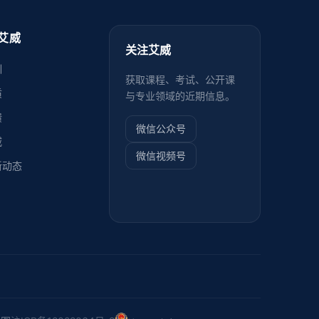
艾威
关注艾威
训
获取课程、考试、公开课
质
与专业领域的近期信息。
馈
微信公众号
威
微信视频号
新动态