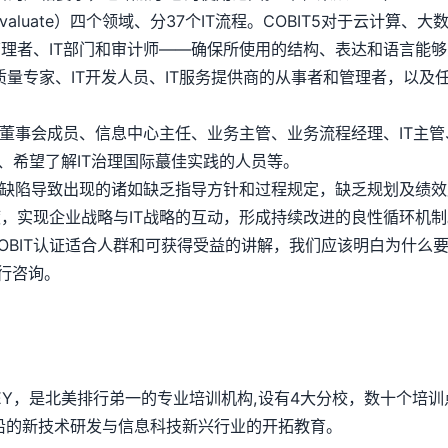
itor & Evaluate）四个领域、分37个IT流程。COBIT5对于
理者、IT部门和审计师——确保所使用的结构、表达和语言能
IT质量专家、IT开发人员、IT服务提供商的从事者和管理者，以及
O、董事会成员、信息中心主任、业务主管、业务流程经理、IT主管
师、希望了解IT治理国际蕞佳实践的人员等。
的缺陷导致出现的诸如缺乏指导方针和过程规定，缺乏规划及绩
，实现企业战略与IT战略的互动，形成持续改进的良性循环机制
BIT认证适合人群和可获得受益的讲解，我们应该明白为什么要
行咨询。
SEY，是北美排行弟一的专业培训机构,设有4大分校，数十个培训
沿的新技术研发与信息科技新兴行业的开拓教育。