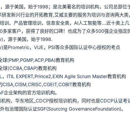
chnology)，源于美国，始于1998；是北美著名的培训机构，公
术研发新兴行业的开拓教育,艾威主要的服务为培训与咨询两大类
培训、产品管理培训，信息安全类，AI人工智能等....近十类
多家客户，获得了良好的口碑！也成为了众多500强企业指定的
logy)，源于美国，始于1998.
ology)是Prometric，VUE，PSI等众多国际认证中心授权的考点
(PMP,
PGMP
,
ACP
,
PBA
)教育机构
全球(
CCBA
,
CBAP
)教育机构
IL
，
ITIL EXPERT
,
Prince2
,
EXIN Agile Scrum Master
教育机构
的
CISA
,
CISM,
CRISC
,
CGEIT
,
COBIT
教育机构
AF
企业架构的官方培训机构。
训
机构，华东地区_CDCP授权培训机构，同时也是
CDCP认证考
授权外包治理国际认证
SGF
(Sourcing GovernanceFoundation)。