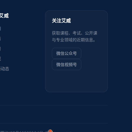
艾威
关注艾威
训
获取课程、考试、公开课
质
与专业领域的近期信息。
馈
微信公众号
威
微信视频号
新动态