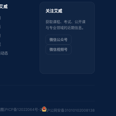
艾威
关注艾威
训
获取课程、考试、公开课
质
与专业领域的近期信息。
馈
微信公众号
威
微信视频号
新动态
地图
沪ICP备12022064号-2
沪公网安备31010102008138