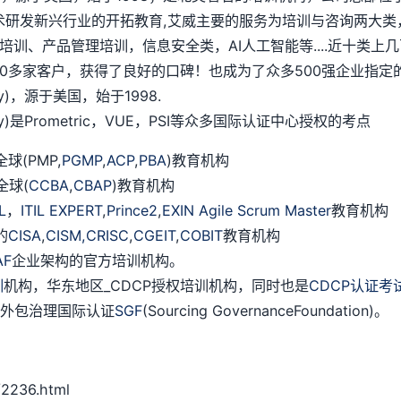
术研发新兴行业的开拓教育,艾威主要的服务为培训与咨询两大类
培训、产品管理培训，信息安全类，AI人工智能等....近十类
多家客户，获得了良好的口碑！也成为了众多500强企业指定的
logy)，源于美国，始于1998.
ology)是Prometric，VUE，PSI等众多国际认证中心授权的考点
(PMP,
PGMP
,
ACP
,
PBA
)教育机构
全球(
CCBA
,
CBAP
)教育机构
IL
，
ITIL EXPERT
,
Prince2
,
EXIN Agile Scrum Master
教育机构
的
CISA
,
CISM,
CRISC
,
CGEIT
,
COBIT
教育机构
AF
企业架构的官方培训机构。
训
机构，华东地区_CDCP授权培训机构，同时也是
CDCP认证考
授权外包治理国际认证
SGF
(Sourcing GovernanceFoundation)。
2236.html