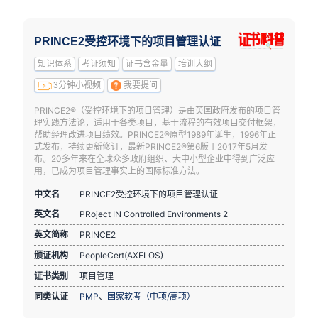
PRINCE2受控环境下的项目管理认证
知识体系
考证须知
证书含金量
培训大纲
3分钟小视频
我要提问
PRINCE2®（受控环境下的项目管理）是由英国政府发布的项目管
理实践方法论，适用于各类项目，基于流程的有效项目交付框架，
帮助经理改进项目绩效。PRINCE2®原型1989年诞生，1996年正
式发布，持续更新修订，最新PRINCE2®第6版于2017年5月发
布。20多年来在全球众多政府组织、大中小型企业中得到广泛应
用，已成为项目管理事实上的国际标准方法。
中文名
PRINCE2受控环境下的项目管理认证
英文名
PRoject IN Controlled Environments 2
英文简称
PRINCE2
颁证机构
PeopleCert(AXELOS)
证书类别
项目管理
同类认证
PMP
、
国家软考（中项/高项）