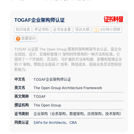
TOGAF企业架构师认证
知识体系
考证须知
证书含金量
培训大纲
3分钟小视频
我要提问
TOGAF 认证是 The Open Group 颁发的架构框架专业认证，是企业
在规划、设计、实施和管理 IT 架构时所使用的一种方法和标准。它
提供了一个开放的、灵活的、可扩展的方法来构建、部署和管理企业
的 IT 架构，帮助企业提高 IT 效率、降低成本、提高业务灵活性和创
新能力。
中文名
TOGAF企业架构师认证
英文名
The Open Group Architecture Framework
英文简称
TOGAF
颁证机构
The Open Group
证书类别
企业架构（业务架构，数据架构，应用架构，技术架构）
同类认证
SAFe for Architects
、
CBA