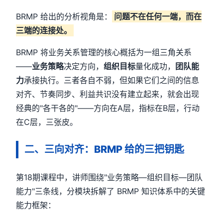
BRMP 给出的分析视角是：
问题不在任何一端，而在
三端的连接处。
BRMP 将业务关系管理的核心概括为一组三角关系
——
业务策略
决定方向，
组织目标
量化成功，
团队能
力
承接执行。三者各自不弱，但如果它们之间的信息
对齐、节奏同步、利益共识没有建立起来，就会出现
经典的"各干各的"——方向在A层，指标在B层，行动
在C层，三张皮。
二、三向对齐：BRMP 给的三把钥匙
第18期课程中，讲师围绕"业务策略—组织目标—团队
能力"三条线，分模块拆解了 BRMP 知识体系中的关键
能力框架：