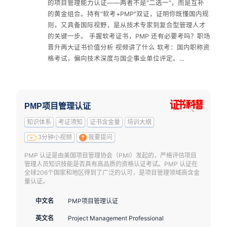
的项目管理能力认证——两者不是"二选一"，而是互补
的黄金组合。持有"软考+PMP"双证，证明你既懂国内规
则，又具备国际视野，是从技术专家到复合型管理人才
的关键一步。 手握软考证书，PMP 还有必要考吗？职场
晋升两大证书价值分析 视频讲了什么 软考：国内职称资
格考试，偏向技术深度与国企事业单位评定。...
PMP项目管理认证
知识体系
考证须知
证书含金量
培训大纲
3分钟小视频
我要提问
PMP 认证是由美国项目管理协会（PMI）发起的，严格评估项目
管理人员知识技能是否具有高品质的资格认证考试。PMP 认证在
全球206个国家和地区得到了广泛的认可，是项目管理领域高含金
量认证。
中文名
PMP项目管理认证
英文名
Project Management Professional