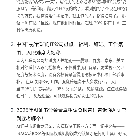
简历能否"活过第一关"，写简历的思路必须从"感动HR"变成"说
服AI"。 最近啊，翻到个HR发的帖子，看到她写了个现在HR招
聘的方式，我觉得咱们考证书、找工作的人，都得注意了。 那
位 HR 在帖子里说，现在他们同行里，超过 70% 都在用 AI 工
具做简历初筛。...
中国“最舒适”的IT公司盘点：福利、加班、工作氛
围、入职难度大揭秘
国内互联网公司舒适度天差地别——腾讯、百度、京东、美团
相对舒适但入职门槛极高，不仅看学历和背景，更重视业务匹
配度与技术深度，没有名校背景就得用硬核证书和项目经验来
补。 在互联网公司工作，强度普遍高于大多数行业。 大厂
里"995"几乎是常态，"965"反而少见。 想多赚钱，往往就得牺
牲时间； 想轻松些，可能就得接受薪资上的妥协。...
2025年AI证书含金量真相调查报告！告诉你AI证书
到底考哪个！
AI证书市场鱼龙混杂，选择取决于职业方向而非证书名头——
ISACA和CSA等国际权威机构颁发的认证才是简历上真正的"硬