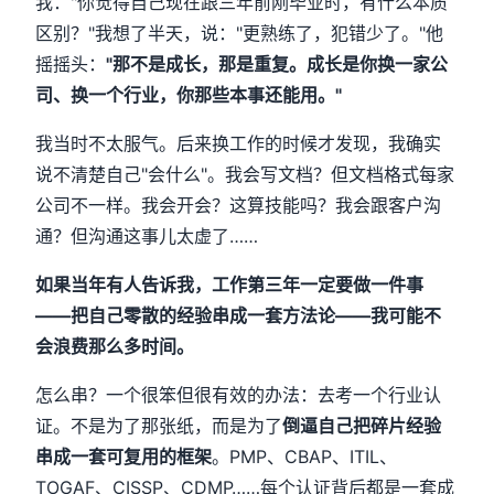
我："你觉得自己现在跟三年前刚毕业时，有什么本质
区别？"我想了半天，说："更熟练了，犯错少了。"他
摇摇头：
"那不是成长，那是重复。成长是你换一家公
司、换一个行业，你那些本事还能用。"
我当时不太服气。后来换工作的时候才发现，我确实
说不清楚自己"会什么"。我会写文档？但文档格式每家
公司不一样。我会开会？这算技能吗？我会跟客户沟
通？但沟通这事儿太虚了……
如果当年有人告诉我，工作第三年一定要做一件事
——把自己零散的经验串成一套方法论——我可能不
会浪费那么多时间。
怎么串？一个很笨但很有效的办法：去考一个行业认
证。不是为了那张纸，而是为了
倒逼自己把碎片经验
串成一套可复用的框架
。PMP、CBAP、ITIL、
TOGAF、CISSP、CDMP……每个认证背后都是一套成