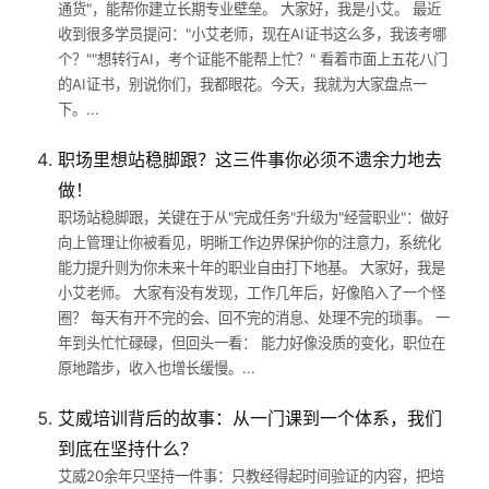
通货"，能帮你建立长期专业壁垒。 大家好，我是小艾。 最近
收到很多学员提问："小艾老师，现在AI证书这么多，我该考哪
个？""想转行AI，考个证能不能帮上忙？" 看着市面上五花八门
的AI证书，别说你们，我都眼花。今天，我就为大家盘点一
下。...
职场里想站稳脚跟？这三件事你必须不遗余力地去
做！
职场站稳脚跟，关键在于从"完成任务"升级为"经营职业"：做好
向上管理让你被看见，明晰工作边界保护你的注意力，系统化
能力提升则为你未来十年的职业自由打下地基。 大家好，我是
小艾老师。 大家有没有发现，工作几年后，好像陷入了一个怪
圈？ 每天有开不完的会、回不完的消息、处理不完的琐事。 一
年到头忙忙碌碌，但回头一看： 能力好像没质的变化，职位在
原地踏步，收入也增长缓慢。...
艾威培训背后的故事：从一门课到一个体系，我们
到底在坚持什么？
艾威20余年只坚持一件事：只教经得起时间验证的内容，把培