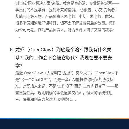
训当成"职业解决方案"来做。教育是良心活，专业是护城河——
学员付的不是学费，是对未来的投资。 访谈者：小艾 受访者：
艾威元老级人物、产品负责人朱老师 小艾：朱老师，你好。
很多学员知道我们课程好，但不太了解艾威背后的故事。您作
为公司元老，作为产品负责人，能否从源头讲讲艾威的故事？
...
龙虾（OpenClaw）到底是个啥？跟我有什么关
系？我的工作会不会被它取代？我现在要不要去
学？
最近 OpenClaw（大家叫它“龙虾”）突然火了。 OpenClaw不
是"另一个ChatGPT"，而是一套让AI能操作你电脑的协议标
准。对职场人来说，不是"工作没了"而是"工作内容变了"——那
些重复性高、规则明确的事会逐步交给AI，但人的系统性思
考、决策和创造力永远无法被替代。...