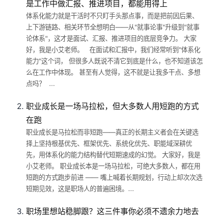
是工作中做汇报、推进项目，都能用得上
体系化能力就是干活时不只盯手头那点事，而是把前因后果、
上下游链路、相关环节全想明白——从"就事论事"升级到"就事
论体系"，这才是面试、汇报、推进项目的底层竞争力。 大家
好，我是小艾老师。 在面试和汇报中，我们经常听到"体系化
能力"这个词， 但很多人既说不清它到底是什么，也不知道该怎
么在工作中体现。 甚至有人觉得，这不就是让我多干点、多想
点吗？ ...
职业成长是一场马拉松，但大多数人用短跑的方式
在跑
职业成长是马拉松而非短跑——真正的长期主义者会在关键选
择上坚持根基优先、框架优先、系统化优先、职能域深耕优
先，用体系化的能力结构替代短期速成的幻觉。 大家好，我是
小艾老师。 职业成长本是一场马拉松，可绝大多数人，都在用
短跑的方式跑步前进 —— 嘴上喊着长期规划，行动上却次次选
短期见效，这是职场人的普遍困境。...
职场里想站稳脚跟？这三件事你必须不遗余力地去