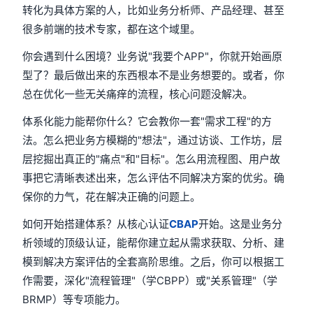
转化为具体方案的人，比如业务分析师、产品经理、甚至
很多前端的技术专家，都在这个域里。
你会遇到什么困境？业务说"我要个APP"，你就开始画原
型了？最后做出来的东西根本不是业务想要的。或者，你
总在优化一些无关痛痒的流程，核心问题没解决。
体系化能力能帮你什么？它会教你一套"需求工程"的方
法。怎么把业务方模糊的"想法"，通过访谈、工作坊，层
层挖掘出真正的"痛点"和"目标"。怎么用流程图、用户故
事把它清晰表述出来，怎么评估不同解决方案的优劣。确
保你的力气，花在解决正确的问题上。
如何开始搭建体系？从核心认证
CBAP
开始。这是业务分
析领域的顶级认证，能帮你建立起从需求获取、分析、建
模到解决方案评估的全套高阶思维。之后，你可以根据工
作需要，深化"流程管理"（学CBPP）或"关系管理"（学
BRMP）等专项能力。