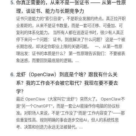
你真正需要的，从来不是一张证书 —— 从第一性原
理，谈证书、能力与长期竞争力
证书只是能力的"索引目录"，不是职业发展的终点。真正拉开职
业差距的，从来不是证书数量，而是一套可迁移、可叠加、可
复利的体系化能力。 当所有人都在追逐证书时，很少有人真正
停下来问一个问题： 证书，到底解决了什么问题？ 这是一个被
长期忽视，却决定你职业上限的关键问题。 一、从第一性原
理出发：证书的本质是什么？ 第一性原理告诉我们： 不要被表
象迷惑，而要回到最底层的逻辑。...
龙虾（OpenClaw）到底是个啥？跟我有什么关
系？我的工作会不会被它取代？我现在要不要去
学？
最近 OpenClaw（大家叫它“龙虾”）突然火了。 OpenClaw不
是"另一个ChatGPT"，而是一套让AI能操作你电脑的协议标
准。对职场人来说，不是"工作没了"而是"工作内容变了"——那
些重复性高、规则明确的事会逐步交给AI，但人的系统性思
考、决策和创造力永远无法被替代。...