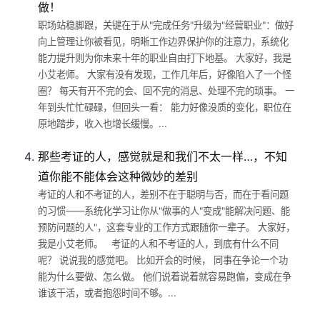
做！
职场站稳脚跟，关键在于从"完成任务"升级为"经营职业"：做好
向上管理让你被看见，明晰工作边界保护你的注意力，系统化
能力提升则为你未来十年的职业自由打下地基。 大家好，我是
小艾老师。 大家有没有发现，工作几年后，好像陷入了一个怪
圈？ 每天有开不完的会、回不完的消息、处理不完的琐事。 一
年到头忙忙碌碌，但回头一看： 能力好像没质的变化，职位在
原地踏步，收入也增长缓慢。...
那些考证的人，感觉就是和我们不太一样…，不知
道你能不能体会这种微妙的差别
考证的人和不考证的人，差别不在于聪明与否，而在于看问题
的习惯——系统化学习让你从"做事的人"变成"能解决问题、能
预防问题的人"，这套专业的工作方式跟随你一辈子。 大家好，
我是小艾老师。 考证的人和不考证的人，到底有什么不同
呢？ 说说我的感觉吧。 比如开会的时候， 同事在争论一个功
能为什么要做、怎么做。 他们说着说着就容易跑偏，变成在争
谁该干活，或者抱怨时间不够。...