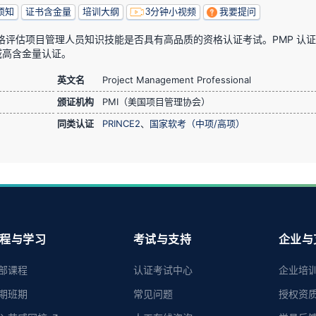
须知
证书含金量
培训大纲
3分钟小视频
我要提问
严格评估项目管理人员知识技能是否具有高品质的资格认证考试。PMP 认
域高含金量认证。
英文名
Project Management Professional
颁证机构
PMI（美国项目管理协会）
同类认证
PRINCE2
、
国家软考（中项/高项）
程与学习
考试与支持
企业与
部课程
认证考试中心
企业培
期班期
常见问题
授权资