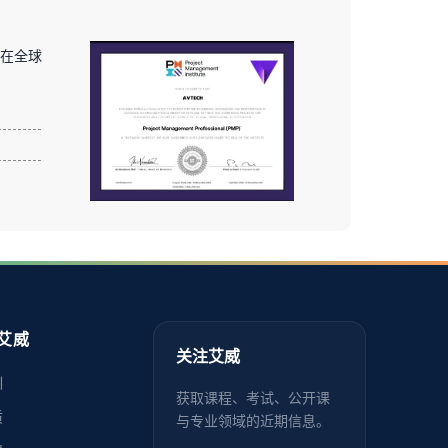
证在全球
艾威
关注艾威
训
获取课程、考试、公开课
质
与专业领域的近期信息。