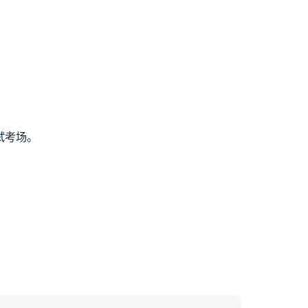
试
考场。