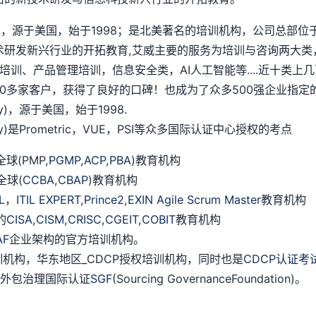
chnology)，源于美国，始于1998；是北美著名的培训机构，公
术研发新兴行业的开拓教育,艾威主要的服务为培训与咨询两大类
培训、产品管理培训，信息安全类，AI人工智能等....近十类
多家客户，获得了良好的口碑！也成为了众多500强企业指定的
logy)，源于美国，始于1998.
ology)是Prometric，VUE，PSI等众多国际认证中心授权的考点
(PMP,
PGMP
,
ACP
,
PBA
)教育机构
全球(
CCBA
,
CBAP
)教育机构
IL
，
ITIL EXPERT
,
Prince2
,
EXIN Agile Scrum Master
教育机构
的
CISA
,
CISM,
CRISC
,
CGEIT
,
COBIT
教育机构
AF
企业架构的官方培训机构。
训
机构，华东地区_CDCP授权培训机构，同时也是
CDCP认证考
授权外包治理国际认证
SGF
(Sourcing GovernanceFoundation)。