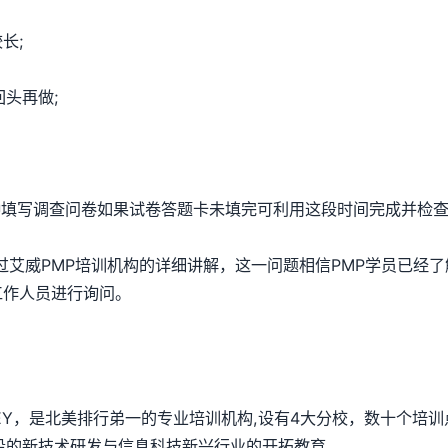
长;
头再做;
写调查问卷如果试卷答题卡未填完可利用这段时间完成并检
过艾威PMP培训机构的详细讲解，这一问题相信PMP学员已经
线工作人员进行询问。
SEY，是北美排行弟一的专业培训机构,设有4大分校，数十个培训
沿的新技术研发与信息科技新兴行业的开拓教育。