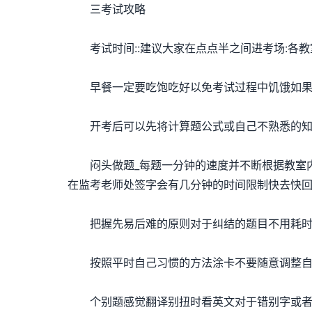
三考试攻略
考试时间::建议大家在点点半之间进考场:各
早餐一定要吃饱吃好以免考试过程中饥饿如果体
开考后可以先将计算题公式或自己不熟悉的知
闷头做题_每题一分钟的速度并不断根据教室内
在监考老师处签字会有几分钟的时间限制快去快
把握先易后难的原则对于纠结的题目不用耗时太
按照平时自己习惯的方法涂卡不要随意调整自
个别题感觉翻译别扭时看英文对于错别字或者