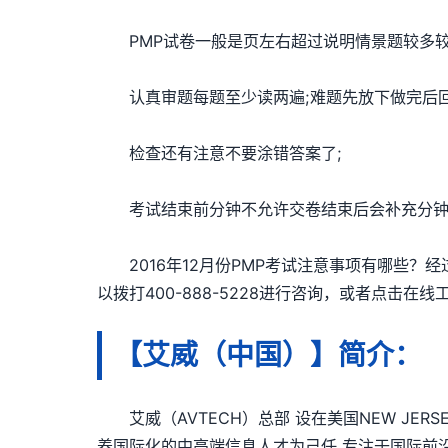
PMP试卷一般是页左右超过说明情景题较多较
认真审题每题至少读两遍;难题先放下做完后回
检查还有注意不要涂错答案了;
考试结束前分钟不允许交卷结束后会补充分钟填
2016年12月份PMP考试注意事项有哪些？经
以拨打400-888-5228进行咨询，或者点击在
【艾威（中国）】简介：
艾威（AVTECH）总部 设在美国NEW JER
养国际化的中高端信息人才为己任,专注于国际前