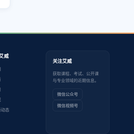
艾威
关注艾威
训
获取课程、考试、公开课
质
与专业领域的近期信息。
馈
微信公众号
威
微信视频号
新动态