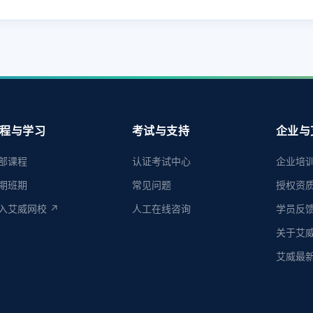
程与学习
考试与支持
企业与
部课程
认证考试中心
企业培
期班期
常见问题
授权资
入艾威网校 ↗
人工在线咨询
学员反
关于艾
艾威最