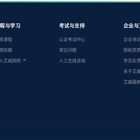
程与学习
考试与支持
企业与
部课程
认证考试中心
企业培
期班期
常见问题
授权资
入艾威网校 ↗
人工在线咨询
学员反
关于艾
艾威最