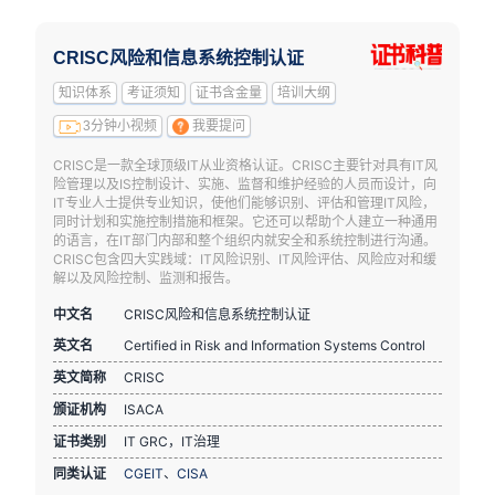
CRISC风险和信息系统控制认证
知识体系
考证须知
证书含金量
培训大纲
3分钟小视频
我要提问
CRISC是一款全球顶级IT从业资格认证。CRISC主要针对具有IT风
险管理以及IS控制设计、实施、监督和维护经验的人员而设计，向
IT专业人士提供专业知识，使他们能够识别、评估和管理IT风险，
同时计划和实施控制措施和框架。它还可以帮助个人建立一种通用
的语言，在IT部门内部和整个组织内就安全和系统控制进行沟通。
CRISC包含四大实践域：IT风险识别、IT风险评估、风险应对和缓
解以及风险控制、监测和报告。
中文名
CRISC风险和信息系统控制认证
英文名
Certified in Risk and Information Systems Control
英文简称
CRISC
颁证机构
ISACA
证书类别
IT GRC，IT治理
同类认证
CGEIT
、
CISA