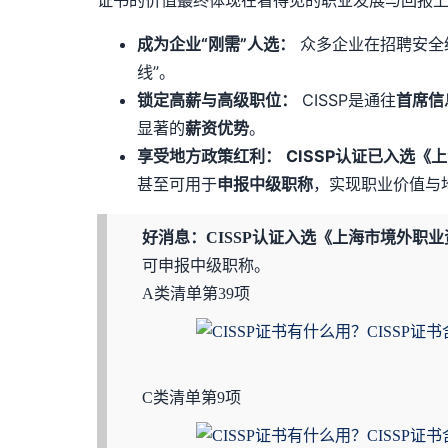
成为企业“刚需”人选：
众多企业在招聘安全经
线”。
锁定高薪与高级职位：
CISSP是通往
首席信
显著的
薪资优势
。
享受地方政策红利：
CISSP
认证已入选《上
甚至可用于
申报中级职称
，实现职业价值与
好消息
：
CISSP
认证入选《上海市境外职业资
可申报中级职称。
A类清单第39项
C类清单第9项