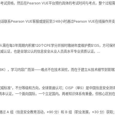
购买考试资格，然后在Pearson VUE平台预约具体的考试时间与考点，整个过
？
联系Pearson VUE客服或提前至少48小时通过Pearson VUE在线操
3年周期内积累120个CPE学分并按时缴纳年度维护费$135，方可保持证书持续有效。 C
信息安全领域权威认证，也是全球公认的信息安全从业人员高水平专业资质认证。...
CBK），学习内容广而深——难点不在技术深挖，而在于建立从技术细节到管理决
息安全"权威标准"，不分等级和方向，全球普遍认可；CISP（单S）是中国信息安
注的两本认证，一个面向国际，一个立足国内。两者知识体系有重叠，但核心区别在
分，主要通过 A 组（信息安全教育活动，≥90 分）和 B 组（职业发展，≤30 分）