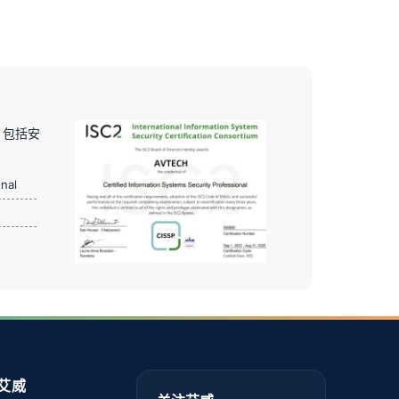
，包括安
onal
艾威