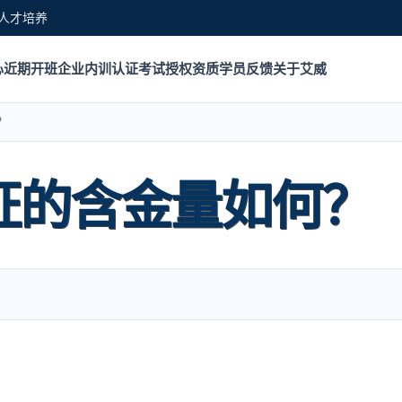
人才培养
心
近期开班
企业内训
认证考试
授权资质
学员反馈
关于艾威
？
+认证的含金量如何？