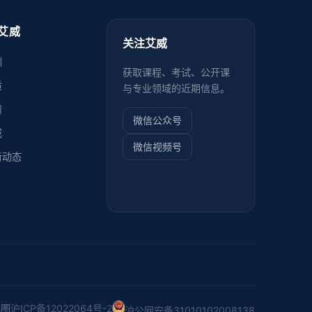
艾威
关注艾威
训
获取课程、考试、公开课
质
与专业领域的近期信息。
馈
微信公众号
威
微信视频号
新动态
地图
沪ICP备12022064号-2
沪公网安备31010102008138