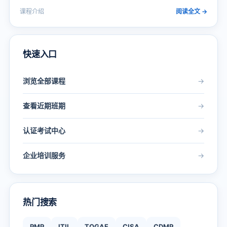
业演示文稿 1天集中培训，从基础操作到高级设计技巧，全
课程介绍
阅读全文 →
面提升商务演示专业形象 课程定位：本课程深入挖掘
PowerPoint的多项…
快速入口
浏览全部课程
→
查看近期班期
→
认证考试中心
→
企业培训服务
→
热门搜索
PMP
ITIL
TOGAF
CISA
CDMP