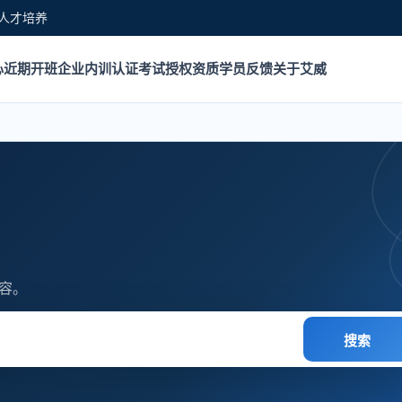
人才培养
心
近期开班
企业内训
认证考试
授权资质
学员反馈
关于艾威
容。
搜索