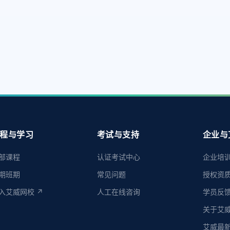
程与学习
考试与支持
企业与
部课程
认证考试中心
企业培
期班期
常见问题
授权资
入艾威网校 ↗
人工在线咨询
学员反
关于艾
艾威最