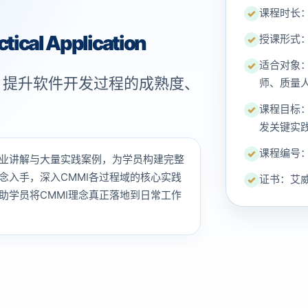
课程时长：
✓
tical Application
授课形式：
✓
适合对象
✓
，提升软件开发过程的成熟度、
师、质量
课程目标
✓
发关键实
课程编号：I
✓
过专业讲解与大量实践案例，为学员构建完整
念入手，深入CMMI各过程域的核心实践
证书：艾
✓
助学员将CMMI理念真正落地到日常工作