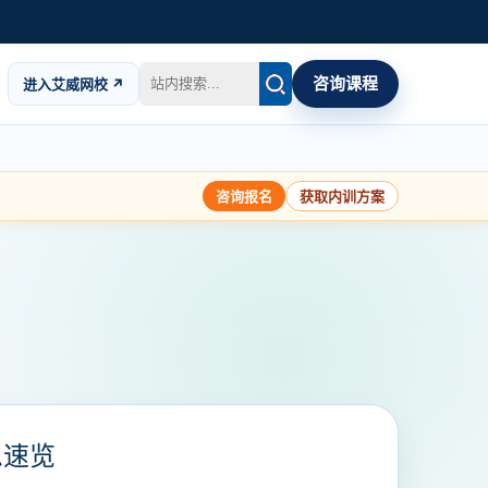
咨询课程
进入艾威网校 ↗
咨询报名
获取内训方案
息速览