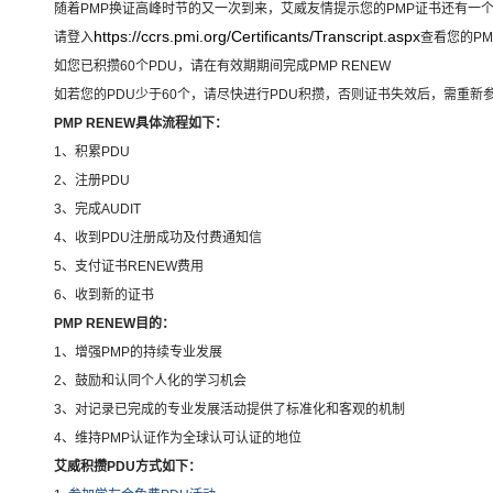
随着PMP换证高峰时节的又一次到来，艾威友情提示您的PMP证书还有一
https://ccrs.pmi.org/Certificants/Transcript.aspx
请登入
查看您的P
如您已积攒60个PDU，请在有效期期间完成PMP RENEW
如若您的PDU少于60个，请尽快进行PDU积攒，否则证书失效后，需重新
PMP RENEW
具体流程如下：
1、积累PDU
2、注册PDU
3、完成AUDIT
4、收到PDU注册成功及付费通知信
5、支付证书RENEW费用
6、收到新的证书
PMP RENEW
目的：
1、增强PMP的持续专业发展
2、鼓励和认同个人化的学习机会
3、对记录已完成的专业发展活动提供了标准化和客观的机制
4、维持PMP认证作为全球认可认证的地位
艾威积攒PDU方式如下：