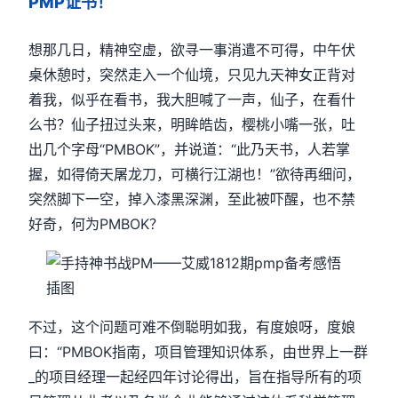
PMP证书！
想那几日，精神空虚，欲寻一事消遣不可得，中午伏
桌休憩时，突然走入一个仙境，只见九天神女正背对
着我，似乎在看书，我大胆喊了一声，仙子，在看什
么书？仙子扭过头来，明眸皓齿，樱桃小嘴一张，吐
出几个字母“PMBOK”，并说道：“此乃天书，人若掌
握，如得倚天屠龙刀，可横行江湖也！”欲待再细问，
突然脚下一空，掉入漆黑深渊，至此被吓醒，也不禁
好奇，何为PMBOK？
不过，这个问题可难不倒聪明如我，有度娘呀，度娘
曰：“PMBOK指南，项目管理知识体系，由世界上一群
_的项目经理一起经四年讨论得出，旨在指导所有的项