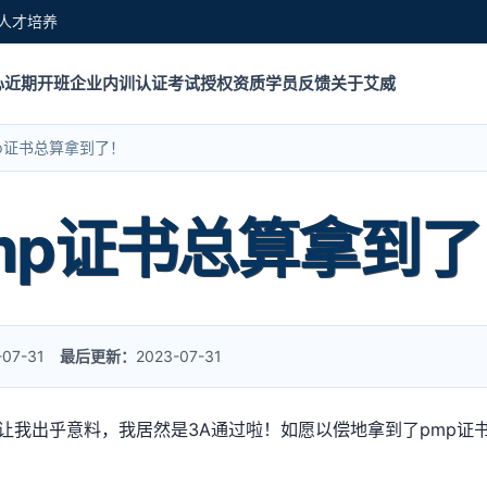
人才培养
心
近期开班
企业内训
认证考试
授权资质
学员反馈
关于艾威
p证书总算拿到了！
mp证书总算拿到了
-07-31
最后更新：
2023-07-31
让我出乎意料，我居然是3A通过啦！如愿以偿地拿到了pmp证