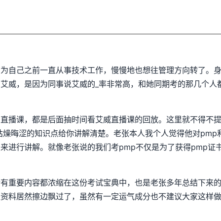
为自己之前一直从事技术工作，慢慢地也想往管理方向转了。身
艾威，是因为同事说艾威的_率非常高，和她同期考的那几个人
的直播课，都是后面抽时间看艾威直播课的回放。这里就不得不
种枯燥晦涩的知识点给你讲解清楚。老张本人我个人觉得他对pm
来进行讲解。就像老张说的我们考pmp不仅是为了获得pmp证
所有重要内容都浓缩在这份考试宝典中，也是老张多年总结下来
天资料居然擦边飘过了，虽然有一定运气成分也不建议大家这样