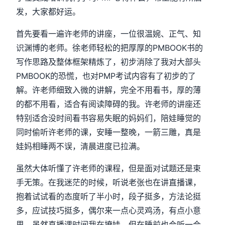
发，大家都好运。
首先要看一遍许老师的讲座，一位很温婉、正气、知
识渊博的老师。徐老师轻松的把厚厚的PMBOOK书的
写作思路及整体框架精炼了，初步消除了我对大部头
PMBOOK的恐慌，也对PMP考试内容有了初步的了
解。许老师细致入微的讲解，完全不用看书，厚的薄
的都不用看，适合有阅读障碍的我。许老师的讲座还
特别适合没时间看书容易失眠的妈妈们，陪娃睡觉的
同时偷听许老师的课，安睡一整晚，一箭三雕，真是
娃妈相睡两不误，清晨进度已拉满。
虽然大体听懂了许老师的课程，但是面对试题还是束
手无策。在我迷茫的时候，听说老张也在讲直播课，
抱着试试看的态度听了半小时，段子挺多，方法论挺
多，应试技巧挺多，偶尔来一点心灵鸡汤，有点小意
思。虽然直播课时间我在撩娃，但在睡前也会听一会