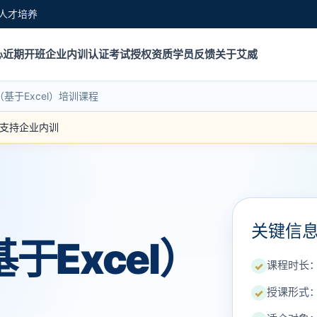
人才培养
心
近期开班
企业内训
认证考试
授权资质
学员反馈
关于艾威
基于Excel）培训课程
｜ 支持企业内训
关键信
于Excel）
课程时长：
✓
授课形式：
✓