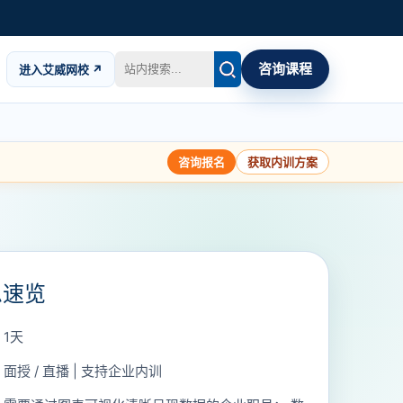
咨询课程
进入艾威网校 ↗
咨询报名
获取内训方案
息速览
1天
面授 / 直播 | 支持企业内训