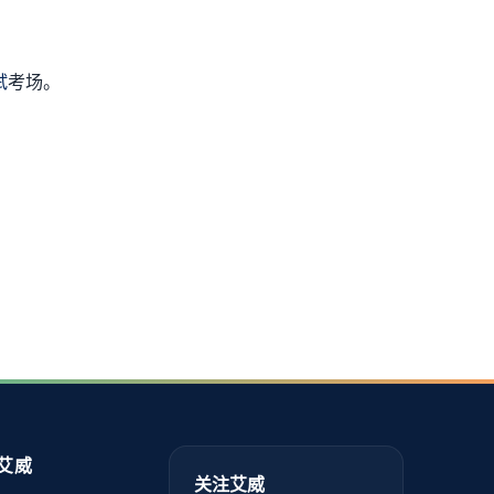
试
考场。
艾威
关注艾威