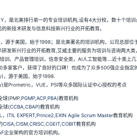
SEY，是北美排行弟一的专业培训机构,设有4大分校，数十个培训
沿的新技术研发与信息科技新兴行业的开拓教育。
chnology)，源于美国，始于1998；是北美著名的培训机构，公
术研发新兴行业的开拓教育,艾威主要的服务为培训与咨询两大类
培训、产品管理培训，信息安全类，AI人工智能等....近十类
多家客户，获得了良好的口碑！也成为了众多500强企业指定的
logy)，源于美国，始于1998.
ology)是Prometric，VUE，PSI等众多国际认证中心授权的考点
(PMP,
PGMP
,
ACP
,
PBA
)教育机构
全球(
CCBA
,
CBAP
)教育机构
IL
，
ITIL EXPERT
,
Prince2
,
EXIN Agile Scrum Master
教育机构
的
CISA
,
CISM,
CRISC
,
CGEIT
,
COBIT
教育机构
AF
企业架构的官方培训机构。