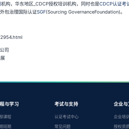
训
机构，华东地区_CDCP授权培训机构，同时也是
CDCP认证考
授权外包治理国际认证
SGF
(Sourcing GovernanceFoundation)。
2954.html
力公司
开展
程与学习
考试与支持
企业与
部课程
认证考试中心
企业培
期班期
常见问题
授权资