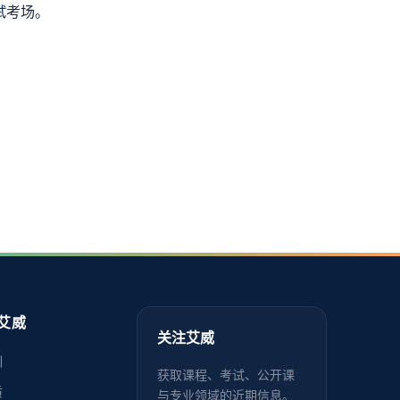
试
考场。
艾威
关注艾威
训
获取课程、考试、公开课
质
与专业领域的近期信息。