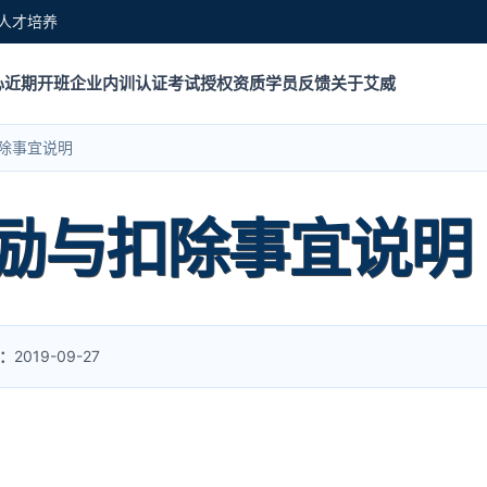
人才培养
心
近期开班
企业内训
认证考试
授权资质
学员反馈
关于艾威
除事宜说明
励与扣除事宜说明
：
2019-09-27