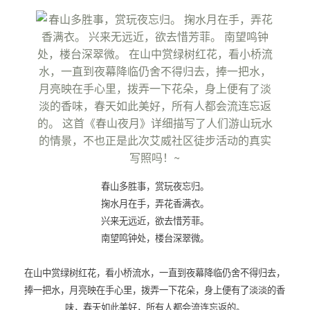
春山多胜事，赏玩夜忘归。
掬水月在手，弄花香满衣。
兴来无远近，欲去惜芳菲。
南望鸣钟处，楼台深翠微。
在山中赏绿树红花，看小桥流水，一直到夜幕降临仍舍不得归去，
捧一把水，月亮映在手心里，拨弄一下花朵，身上便有了淡淡的香
味，春天如此美好，所有人都会流连忘返的。