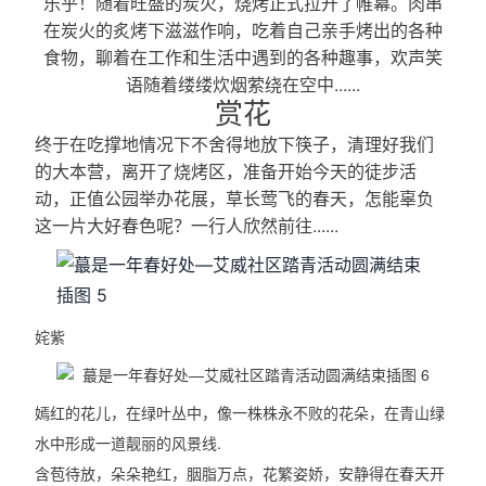
乐乎！随着旺盛的炭火，烧烤正式拉开了帷幕。肉串
在炭火的炙烤下滋滋作响，吃着自己亲手烤出的各种
食物，聊着在工作和生活中遇到的各种趣事，欢声笑
语随着缕缕炊烟萦绕在空中......
赏花
终于在吃撑地情况下不舍得地放下筷子，清理好我们
的大本营，离开了烧烤区，准备开始今天的徒步活
动，正值公园举办花展，草长莺飞的春天，怎能辜负
这一片大好春色呢？一行人欣然前往......
姹紫
嫣红的花儿，在绿叶丛中，像一株株永不败的花朵，在青山绿
水中形成一道靓丽的风景线.
含苞待放，朵朵艳红，胭脂万点，花繁姿娇，安静得在春天开