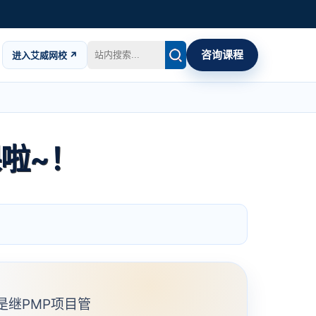
咨询课程
进入艾威网校 ↗
课啦~！
是继PMP项目管