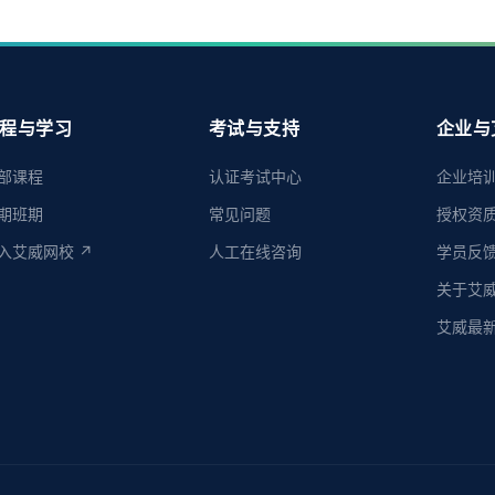
程与学习
考试与支持
企业与
部课程
认证考试中心
企业培
期班期
常见问题
授权资
入艾威网校 ↗
人工在线咨询
学员反
关于艾
艾威最