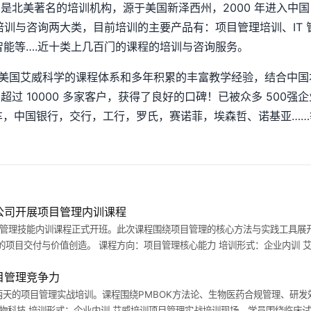
是北美著名的培训机构，源于美国新泽西州，2000 年进入中
训与咨询两大类，目前培训的主要产品有：项目管理培训、IT 
智能等….近十类上几百门的课程的培训与咨询服务。
借美国艾威科学的课程体系和多年积累的丰富教学经验，结合中
10000 多家客户，获得了良好的口碑！已被众多 500强企业纳
汽车，中国银行，交行，工行，罗氏，赛诺菲，埃森哲、诺基亚…
公司开展项目管理内训课程
项目管理技能内训课程正式开班。此次课程围绕项目管理的核心方法与实践工具
项目交付与价值创造。 课程方向：项目管理核心能力 培训形式：企业内训 艾
目管理竞争力
期两天的项目管理实战培训。课程围绕PMBOK方法论、生物医药合规管理、研
 生物科技 培训形式：企业内训 艾威培训项目管理实战培训现场。学员围绕临床