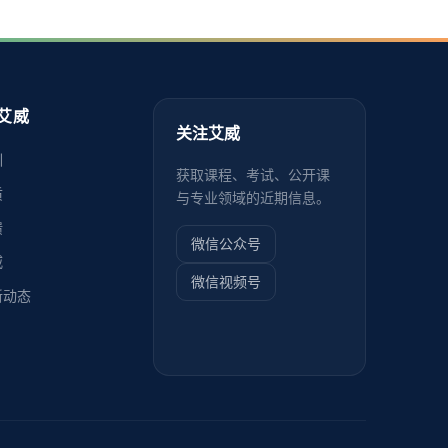
艾威
关注艾威
训
获取课程、考试、公开课
质
与专业领域的近期信息。
馈
微信公众号
威
微信视频号
新动态