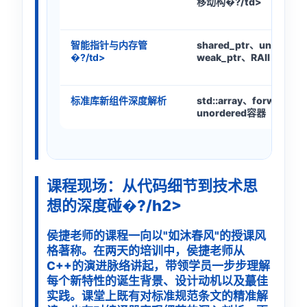
移动构�?/td>
智能指针与内存管
shared_ptr、unique_p
�?/td>
weak_ptr、RAII
标准库新组件深度解析
std::array、forward_li
unordered容器
课程现场：从代码细节到技术思
想的深度碰�?/h2>
侯捷老师的课程一向以"如沐春风"的授课风
格著称。在两天的培训中，侯捷老师从
C++的演进脉络讲起，带领学员一步步理解
每个新特性的诞生背景、设计动机以及蕞佳
实践。课堂上既有对标准规范条文的精准解