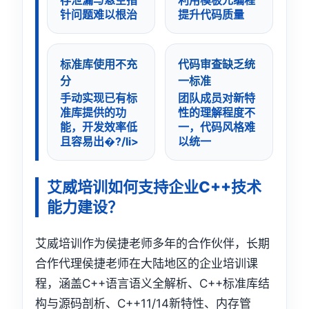
存泄漏与悬空指
利用模板元编程
针问题难以根治
提升代码质量
标准库使用不充
代码审查缺乏统
分
一标准
手动实现已有标
团队成员对新特
准库提供的功
性的理解程度不
能，开发效率低
一，代码风格难
且容易出�?/li>
以统一
艾威培训如何支持企业C++技术
能力建设？
艾威培训作为侯捷老师多年的合作伙伴，长期
合作代理侯捷老师在大陆地区的企业培训课
程，涵盖C++语言语义全解析、C++标准库结
构与源码剖析、C++11/14新特性、内存管