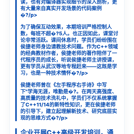
读，也有对编译器实现细节的深入剖析，更
有大量来自真实开发场景的代码案例
�?/p>
为了确保互动效果，本期培训严格控制人
数，每班不超�?5人。也正因如此，课堂讨
论非常活跃。课间休息时，学员们纷纷围在
侯捷老师身边请教技术问题。作为C++领域
的经典教材作者，侯捷老师的著作陪伴了一
代程序员的成长，听说侯捷老师主讲授课，
更有学员从武汉等地专程赶来——这既是学
习，也是一种技术情怀�?/p>
侯捷老师曾在《左手程序右手诗》中写
下"学海无涯，唯勤是�?。在两天高强度、
高质量的技术洗礼中，学员们不仅系统掌握
了C++11/14的新特性知识，更在侯捷老师
的引导下，建立起理解新技术、研究底层实
现的思维方式�?/p>
企业开展C++高级开发培训，通