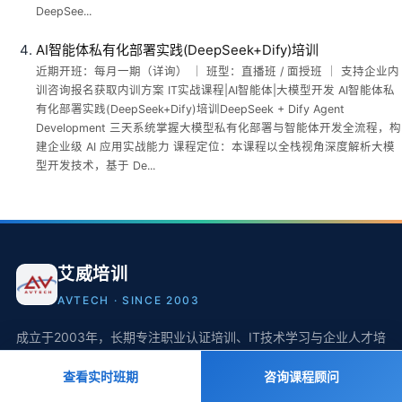
DeepSee...
AI智能体私有化部署实践(DeepSeek+Dify)培训
近期开班：每月一期（详询） ｜ 班型：直播班 / 面授班 ｜ 支持企业内
训咨询报名获取内训方案 IT实战课程|AI智能体|大模型开发 AI智能体私
有化部署实践(DeepSeek+Dify)培训DeepSeek + Dify Agent
Development 三天系统掌握大模型私有化部署与智能体开发全流程，构
建企业级 AI 应用实战能力 课程定位：本课程以全栈视角深度解析大模
型开发技术，基于 De...
艾威培训
AVTECH · SINCE 2003
成立于2003年，长期专注职业认证培训、IT技术学习与企业人才培
养，为个人提供课程学习、认证考试与持续进阶支持，为企业提供
查看实时班期
咨询课程顾问
面向业务与岗位需求的定制化人才培养服务。