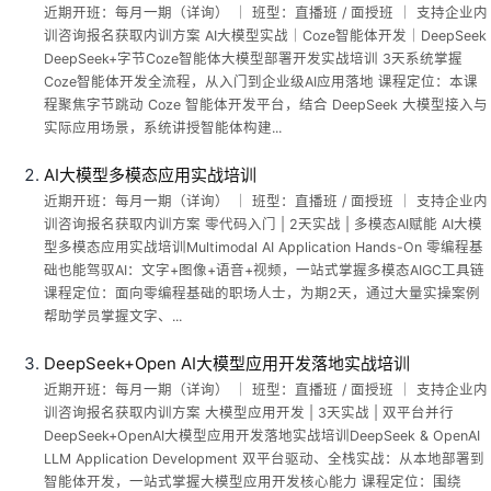
近期开班：每月一期（详询） ｜ 班型：直播班 / 面授班 ｜ 支持企业内
训咨询报名获取内训方案 AI大模型实战｜Coze智能体开发｜DeepSeek
DeepSeek+字节Coze智能体大模型部署开发实战培训 3天系统掌握
Coze智能体开发全流程，从入门到企业级AI应用落地 课程定位：本课
程聚焦字节跳动 Coze 智能体开发平台，结合 DeepSeek 大模型接入与
实际应用场景，系统讲授智能体构建...
AI大模型多模态应用实战培训
近期开班：每月一期（详询） ｜ 班型：直播班 / 面授班 ｜ 支持企业内
训咨询报名获取内训方案 零代码入门 | 2天实战 | 多模态AI赋能 AI大模
型多模态应用实战培训Multimodal AI Application Hands-On 零编程基
础也能驾驭AI：文字+图像+语音+视频，一站式掌握多模态AIGC工具链
课程定位：面向零编程基础的职场人士，为期2天，通过大量实操案例
帮助学员掌握文字、...
DeepSeek+Open AI大模型应用开发落地实战培训
近期开班：每月一期（详询） ｜ 班型：直播班 / 面授班 ｜ 支持企业内
训咨询报名获取内训方案 大模型应用开发 | 3天实战 | 双平台并行
DeepSeek+OpenAI大模型应用开发落地实战培训DeepSeek & OpenAI
LLM Application Development 双平台驱动、全栈实战：从本地部署到
智能体开发，一站式掌握大模型应用开发核心能力 课程定位：围绕